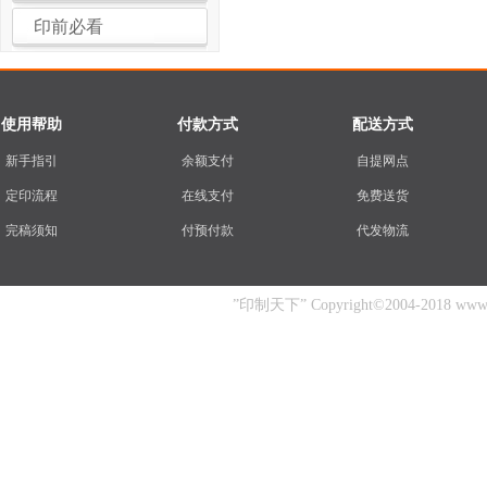
印前必看
使用帮助
付款方式
配送方式
新手指引
余额支付
自提网点
定印流程
在线支付
免费送货
完稿须知
付预付款
代发物流
”印制天下” Copyright©2004-2018 www.yin