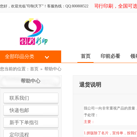
专为同行印刷，全国可选择
您好，欢迎光临”印制天下”！客服热线：QQ:800808522
首页
印前必看
领
全部印品分类
您当前的位置：
首页
»
帮助中心
帮助中心
退货说明
联系我们
我公司一向非常重视产品的质量
快递包邮
予处理：
主要：
新手下单指引
1.拼版除了名片，宣传单，按
定印流程